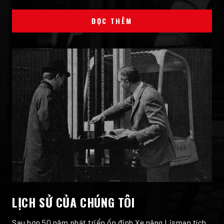
ĐỌC THÊM
LỊCH SỬ CỦA CHÚNG TÔI
Sau hơn 50 năm phát triển ổn định Xe nâng Lisman tích