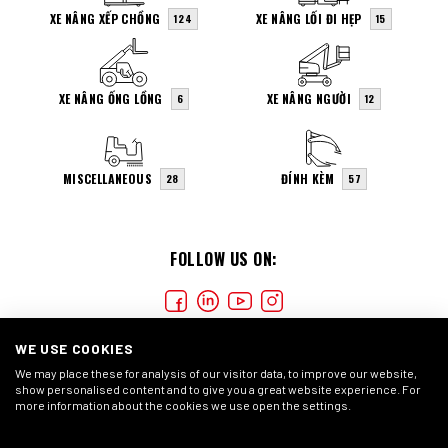
XE NÂNG XẾP CHỒNG
XE NÂNG LỐI ĐI HẸP
124
15
XE NÂNG ỐNG LỒNG
XE NÂNG NGƯỜI
6
12
MISCELLANEOUS
ĐÍNH KÈM
28
57
FOLLOW US ON:
WE USE COOKIES
We may place these for analysis of our visitor data, to improve our website,
show personalised content and to give you a great website experience. For
more information about the cookies we use open the settings.