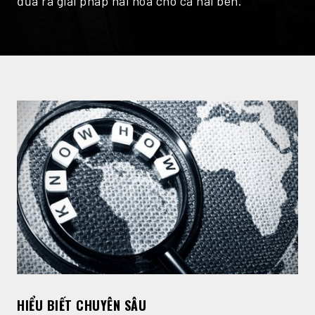
đưa ra giải pháp hài hòa cho cả hai bên.
HIỂU BIẾT CHUYÊN SÂU