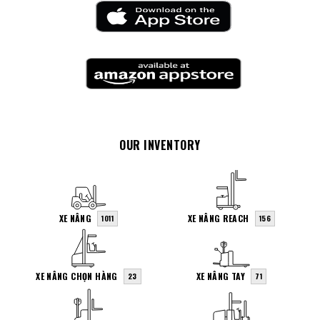
OUR INVENTORY
XE NÂNG
XE NÂNG REACH
1011
156
XE NÂNG CHỌN HÀNG
XE NÂNG TAY
23
71