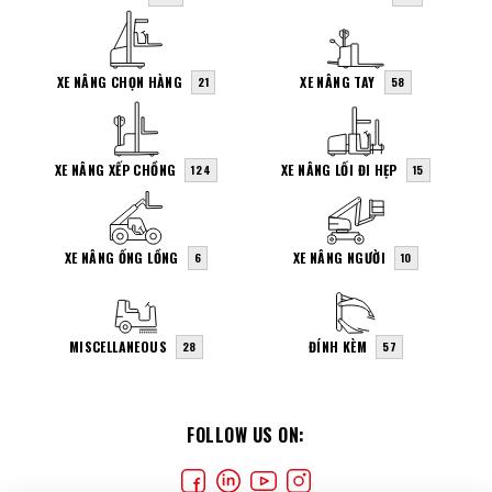
XE NÂNG CHỌN HÀNG
XE NÂNG TAY
21
58
XE NÂNG XẾP CHỒNG
XE NÂNG LỐI ĐI HẸP
124
15
XE NÂNG ỐNG LỒNG
XE NÂNG NGƯỜI
6
10
MISCELLANEOUS
ĐÍNH KÈM
28
57
FOLLOW US ON: