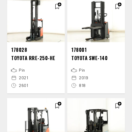
178028
178001
TOYOTA RRE-​250-​HE
TOYOTA SWE-​140
Pin
Pin
2021
2019
2601
818