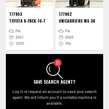
177953
177862
TOYOTA 8-​FBEK-​16-​T
UNICARRIERS MX-​30
Pin
Pin
2021
2020
12137
754
SAVE SEARCH AGENT?
Log in or request an account to save your search
agent. We will inform you if a suitable machine is
available.