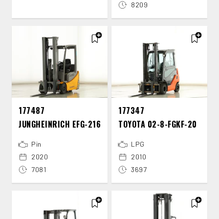
8209
177487
177347
JUNGHEINRICH EFG-​216
TOYOTA 02-​8-​FGKF-​20
Pin
LPG
2020
2010
7081
3697