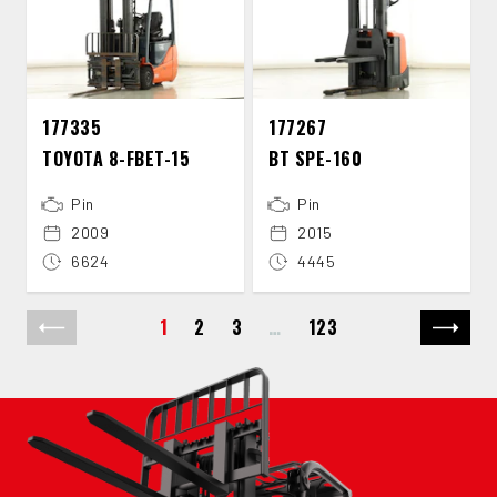
177335
177267
TOYOTA 8-​FBET-​15
BT SPE-​160
Pin
Pin
2009
2015
6624
4445
1
2
3
…
123
Previous page
Next p