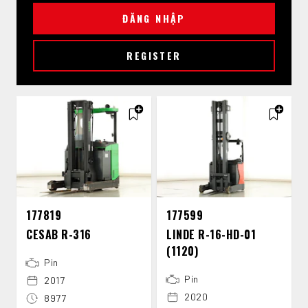
ĐĂNG NHẬP
REGISTER
177819
177599
CESAB R-​316
LINDE R-​16-​HD-​01
(1120)
Pin
Pin
2017
2020
8977