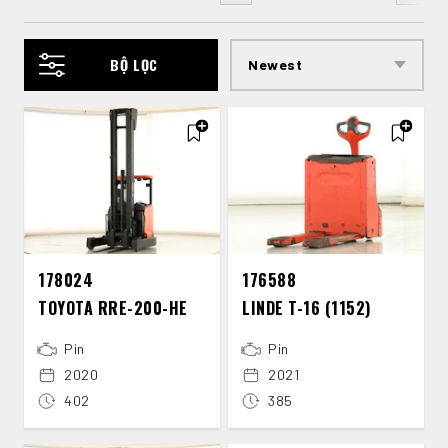
BỘ LỌC
178024
176588
TOYOTA RRE-​200-​HE
LINDE T-​16 (1152)
Pin
Pin
2020
2021
402
385