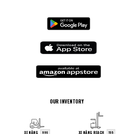
OUR INVENTORY
XE NÂNG
XE NÂNG REACH
996
155