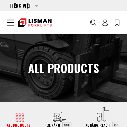
TIẾNG VIỆT
Tìm kiếm
TRANG CHỦ
PRODUCTS
ALL PRODUCTS
ALL PRODUCTS
XE NÂNG
XE NÂNG REACH
996
155