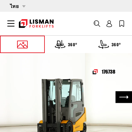
ไทย
ค้นหา
360°
360°
หน้าหลัก
PRODUCTS
รถบรรทุกโฟล์คลิฟต์
176738 JUNGHEINRICH EFG-425-K
ถัด