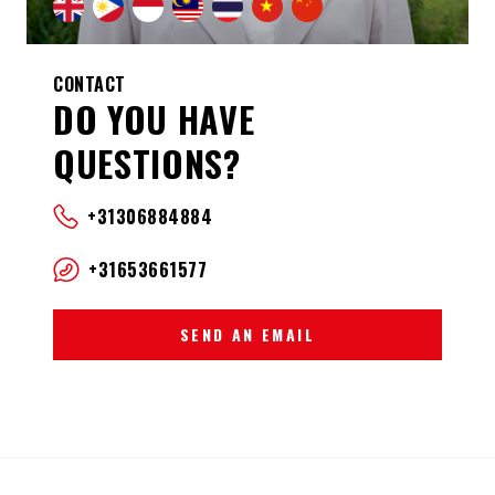
CONTACT
DO YOU HAVE
QUESTIONS?
+31306884884
+31653661577
SEND AN EMAIL