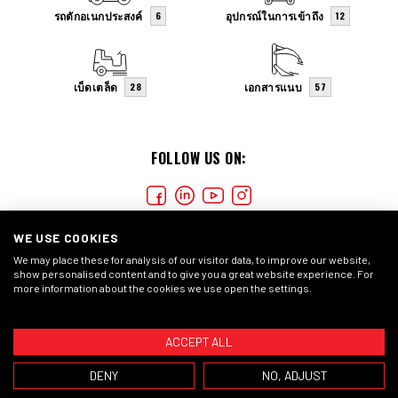
รถตักอเนกประสงค์
อุปกรณ์ในการเข้าถึง
6
12
เบ็ดเตล็ด
เอกสารแนบ
28
57
FOLLOW US ON:
WE USE COOKIES
We may place these for analysis of our visitor data, to improve our website,
show personalised content and to give you a great website experience. For
more information about the cookies we use open the settings.
COOKIES
PRIVACY STATEMENT
GENERAL CONDITIONS
ACCEPT ALL
© 2026 COPYRIGHT LISMAN FORKLIFTS
DENY
NO, ADJUST