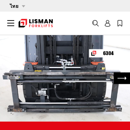
ไทย
ค้นหา
หน้าหลัก
PRODUCTS
เอกสารแนบ
6304 KAUP 3.5T466B
ถัด