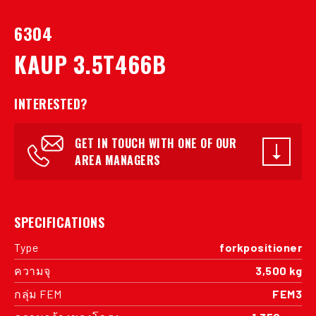
6304
KAUP 3.5T466B
INTERESTED?
GET IN TOUCH WITH ONE OF OUR
AREA MANAGERS
SPECIFICATIONS
Type
forkpositioner
ความจุ
3,500 kg
กลุ่ม FEM
FEM3