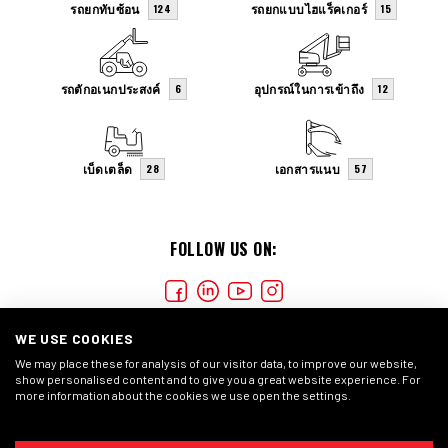
รถยกทับซ้อน
รถยกแบบไฮแร็คเกอร์
124
15
รถตักอเนกประสงค์
อุปกรณ์ในการเข้าถึง
6
12
เบ็ดเตล็ด
เอกสารแนบ
28
57
FOLLOW US ON:
WE USE COOKIES
We may place these for analysis of our visitor data, to improve our website,
show personalised content and to give you a great website experience. For
more information about the cookies we use open the settings.
COOKIES
PRIVACY STATEMENT
GENERAL CONDITIONS