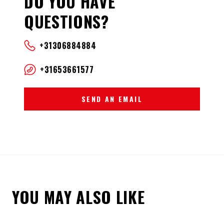
DO YOU HAVE
QUESTIONS?
+31306884884
+31653661577
SEND AN EMAIL
YOU MAY ALSO LIKE