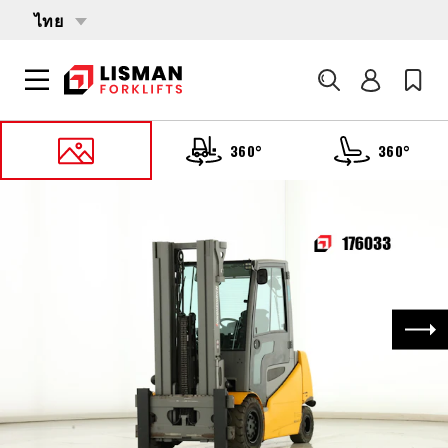
ไทย
ค้นหา
360°
360°
หน้าหลัก
PRODUCTS
รถบรรทุกโฟล์คลิฟต์
176033 JUNGHEINRICH EFG-540-S
ถัด