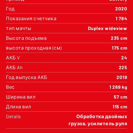
Год
2020
Показания счетчика
1 794
тип мачты
Duplex wideview
Высота подъема
235 cm
высота проходная (см)
175 cm
АКБ V
24
АКБ Ah
225
Год выпуска АКБ
2019
Вес
1 269 kg
Ширина вил
57 cm
Длина вил
115 cm
Details
Обработка двойных
грузов, усилитель руля