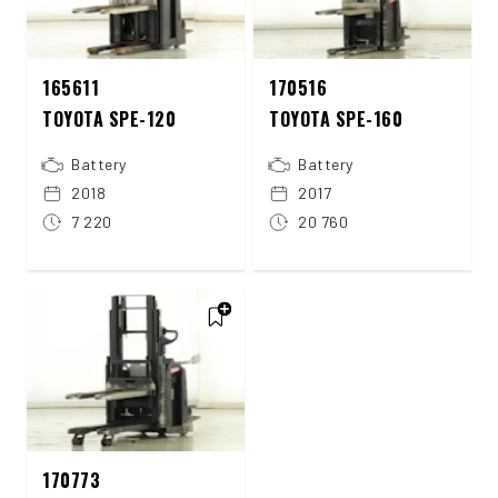
165611
170516
TOYOTA SPE-120
TOYOTA SPE-160
Battery
Battery
2018
2017
7 220
20 760
170773