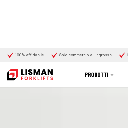
100% affidabile
Solo commercio all'ingrosso
Cerca
PRODOTTI
HOME
PRODOTTI
ALTRE MACCHINE
120837 TENNANT M-
360°
360°