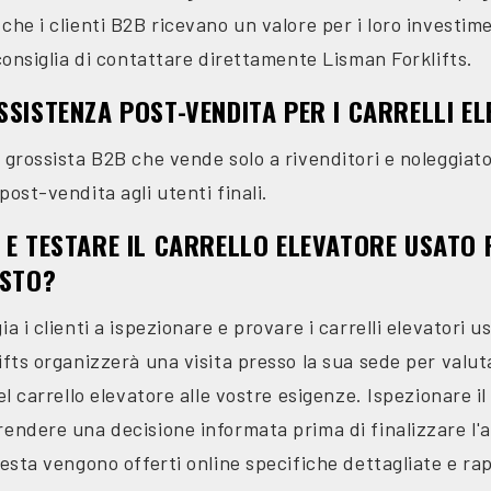
che i clienti B2B ricevano un valore per i loro investim
 consiglia di contattare direttamente Lisman Forklifts.
SSISTENZA POST-VENDITA PER I CARRELLI EL
 grossista B2B che vende solo a rivenditori e noleggiat
post-vendita agli utenti finali.
 E TESTARE IL CARRELLO ELEVATORE USATO 
ISTO?
a i clienti a ispezionare e provare i carrelli elevatori u
ifts organizzerà una visita presso la sua sede per valuta
el carrello elevatore alle vostre esigenze. Ispezionare il
endere una decisione informata prima di finalizzare l'ac
iesta vengono offerti online specifiche dettagliate e ra