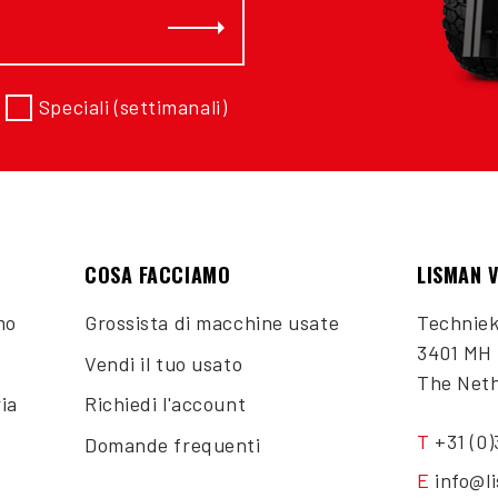
Abbonati
Speciali (settimanali)
COSA FACCIAMO
LISMAN 
mo
Grossista di macchine usate
Technie
3401 MH 
Vendi il tuo usato
The Net
ia
Richiedi l'account
T
+31 (0
Domande frequenti
E
info@l