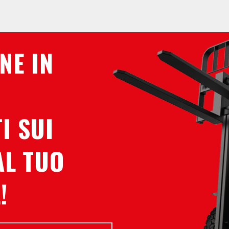
NE IN
I SUI
AL TUO
!