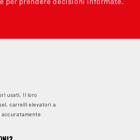
ie per prendere decisioni informate.
i usati. Il loro
el, carrelli elevatori a
ene accuratamente
ONI?