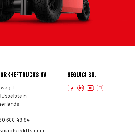
VORKHEFTRUCKS NV
SEGUICI SU:
kweg 1
IJsselstein
herlands
)30 688 48 84
ismanforklifts.com