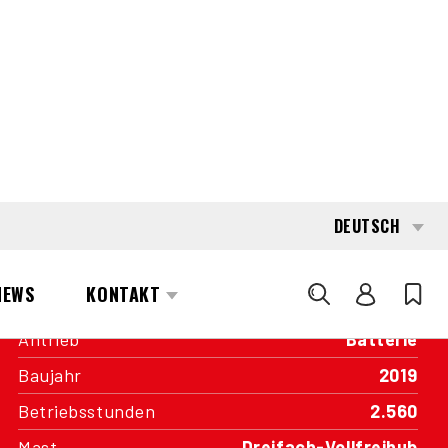
INTERESSE?
KONTAKTIEREN SIE EINEN UNSERER
AREA MANAGER
SPEZIFIKATIONEN
Kapazität
1.600 kg
Antrieb
Batterie
Baujahr
2019
Betriebsstunden
2.560
Mast
Dreifach-Vollfreihub