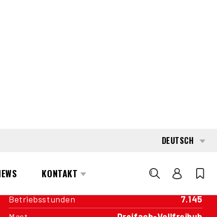
INTERESSE?
KONTAKTIEREN SIE EINEN UNSERER
AREA MANAGER
SPEZIFIKATIONEN
Kapazität
2.500 kg
Antrieb
Batterie
Baujahr
2017
Betriebsstunden
7.145
Mast
Dreifach-Vollfreihub