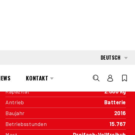
INTERESSE?
KONTAKTIEREN SIE EINEN UNSERER
AREA MANAGER
SPEZIFIKATIONEN
Kapazität
2.000 kg
Antrieb
Batterie
Baujahr
2016
Betriebsstunden
15.767
Mast
Dreifach-Vollfreihub