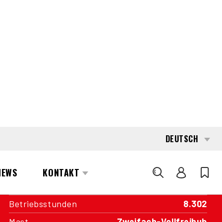
INTERESSE?
KONTAKTIEREN SIE EINEN UNSERER
AREA MANAGER
SPEZIFIKATIONEN
Kapazität
1.600 kg
Antrieb
Batterie
Baujahr
2018
Betriebsstunden
8.302
Mast
Zweifach-Vollfreihub