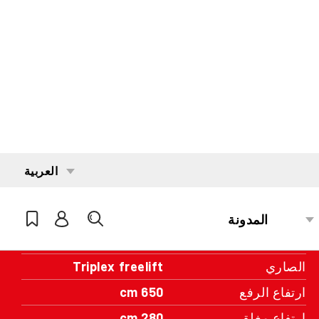
مهتم؟
تواصل مع أحد مديري المنطقة لدينا
تفاصيل المواصفات
الطاقة الاستيعابية
1800 kg
المحرك
Battery
سنة الصنع
2009
ساعات العمل
5466
الصاري
Triplex freelift
ارتفاع الرفع
650 cm
ارتفاع مغلق
280 cm