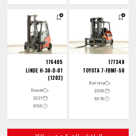
176405
177348
LINDE H-30-D-01
TOYOTA 7-FBMF-50
(1202)
Battery
Diesel
2006
2021
6576
9155
الرافعات الشوكية عرض الكل