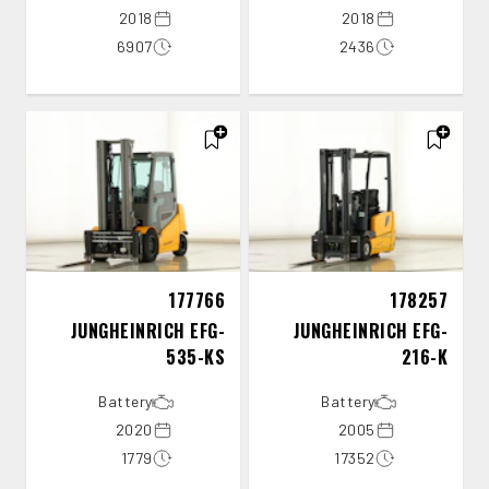
2018
2018
6907
2436
177766
178257
JUNGHEINRICH EFG-
JUNGHEINRICH EFG-
535-KS
216-K
Battery
Battery
2020
2005
1779
17352