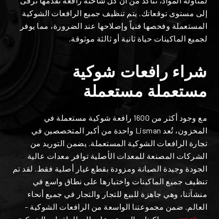
لمناولة المواد، نتأكد من أن كل شاحنة رافعة نقدمها ترقى
إلى مستوى توقعاتك. يتم تنظيف جميع الرافعات الشوكية
المستعملة وفحصها فنياً وإصلاحها عند الضرورة، مما يوفر
لجميع الماكينات حياة ثانية أو ثالثة موثوقة.
شراء رافعات شوكية
مستعملة مستعملة
مع وجود أكثر من 1600 رافعة شوكية مستعملة في
المخزون، تُعد Lisman واحدة من أكبر المتخصصين في
تجارة الرافعات الشوكية المستعملة. يضمن التوريد من
الشركات المصنعة للمعدات الأصلية توافر معدات عالية
الجودة وجيدة الصيانة ومزودة بقطع غيار أصلية فقط. لقد تم
تنظيف جميع الماكينات واختبارها على نطاق واسع في
منشآتنا، وهي جاهزة للبيع للتجار والتجار في جميع أنحاء
العالم. ضمن مجموعتنا الواسعة من الرافعات الشوكية -