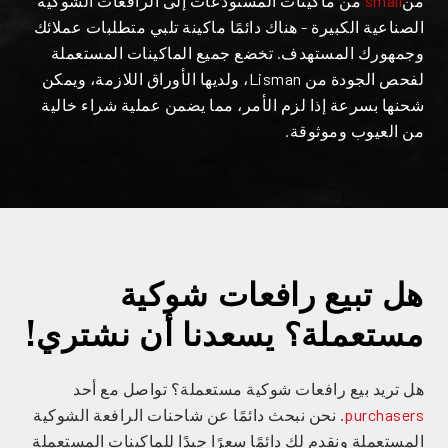
من
small
من ماكينات المستودعات إلى الرافعات الشوكية
الصناعية الكبيرة - هناك دائمًا ماكينة تلبي متطلبات عملائك
وجمهورك المستهدف. تخضع جميع الماكينات المستعملة
لفحص الجودة من Lisman، ولديها الأوراق اللازمة، ويمكن
شحنها بسرعة إذا لزم الأمر، مما يضمن عملية شراء خالية
من العيوب وموثوقة.
هل تبيع رافعات شوكية
مستعملة؟ يسعدنا أن نشتري!
هل تريد بيع رافعات شوكية مستعملة؟ تواصل مع أحد
purchasers
. نحن نبحث دائمًا عن شاحنات الرافعة الشوكية
المستعملة ونقدم لك دائمًا سعرًا جيدًا للماكينات المستعملة