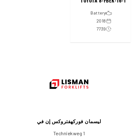
TOYOTA 8-FBEK-16-T
Battery
2018
7739
ليسمان فوركهفتروكس إن في
Techniekweg 1