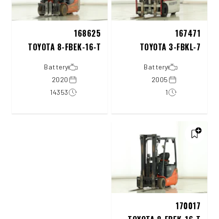
168625
167471
TOYOTA 8-FBEK-16-T
TOYOTA 3-FBKL-7
Battery
Battery
2020
2005
14353
1
170017