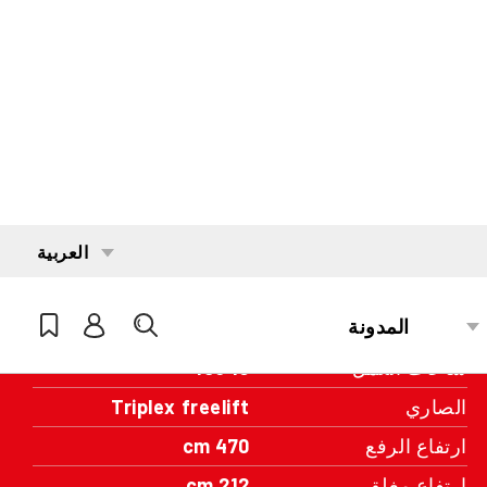
مهتم؟
تواصل مع أحد مديري المنطقة لدينا
تفاصيل المواصفات
الطاقة الاستيعابية
1600 kg
المحرك
Battery
سنة الصنع
2019
ساعات العمل
10349
الصاري
Triplex freelift
ارتفاع الرفع
470 cm
ارتفاع مغلق
212 cm