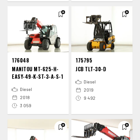
176048
175795
MANITOU MT-​625-​H-​
JCB TLT-​30-​D
EASY-​49-​K-​ST-​3-​A-​S-​1
Diesel
Diesel
2019
2018
9 492
3 059