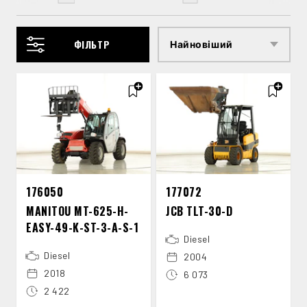
ФІЛЬТР
176050
177072
MANITOU MT-​625-​H-​
JCB TLT-​30-​D
EASY-​49-​K-​ST-​3-​A-​S-​1
Diesel
Diesel
2004
2018
6 073
2 422