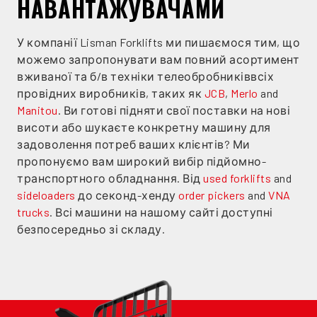
НАВАНТАЖУВАЧАМИ
У компанії Lisman Forklifts ми пишаємося тим, що
можемо запропонувати вам повний асортимент
вживаної та б/в техніки телеобробниківвсіх
провідних виробників, таких як
JCB
,
Merlo
and
Manitou
. Ви готові підняти свої поставки на нові
висоти або шукаєте конкретну машину для
задоволення потреб ваших клієнтів? Ми
пропонуємо вам широкий вибір підйомно-
транспортного обладнання. Від
used forklifts
and
sideloaders
до секонд-хенду
order pickers
and
VNA
trucks
. Всі машини на нашому сайті доступні
безпосередньо зі складу.