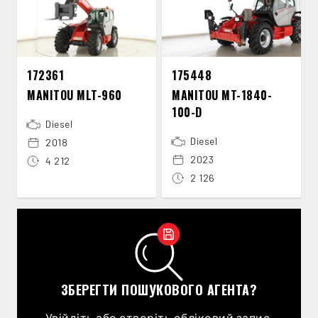
172361
175448
MANITOU MLT-​960
MANITOU MT-​1840-​
100-​D
Diesel
Diesel
2018
2023
4 212
2 126
ЗБЕРЕГТИ ПОШУКОВОГО АГЕНТА?
Увійдіть або створіть обліковий запис,