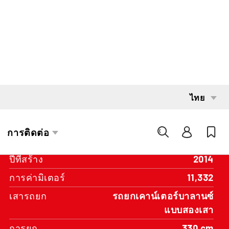
INTERESTED?
GET IN TOUCH WITH ONE OF OUR
AREA MANAGERS
SPECIFICATIONS
ความจุ
1,600 kg
ระบบส่งกำลัง
Battery
ปีที่สร้าง
2014
การค่ามิเตอร์
11,332
เสารถยก
รถยกเคาน์เตอร์บาลานซ์
แบบสองเสา
การยก
330 cm