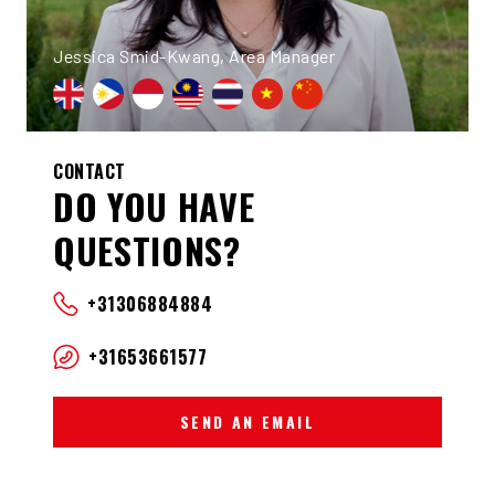
Jessica Smid-Kwang, Area Manager
CONTACT
DO YOU HAVE
QUESTIONS?
+31306884884
+31653661577
SEND AN EMAIL