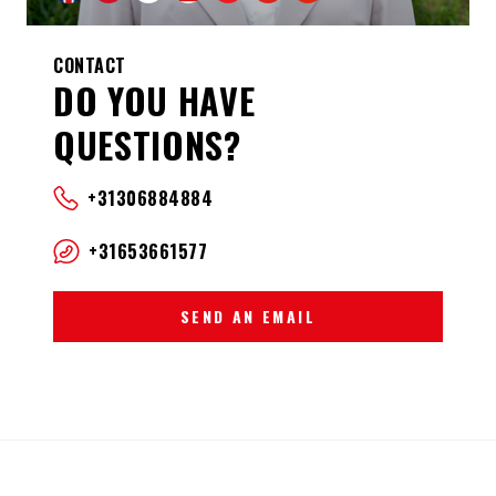
CONTACT
DO YOU HAVE
QUESTIONS?
+31306884884
+31653661577
SEND AN EMAIL