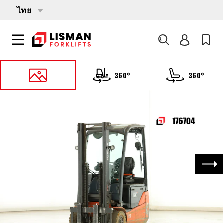
ไทย
ค้นหา
360°
360°
หน้าหลัก
PRODUCTS
รถบรรทุกโฟล์คลิฟต์
176704 TOYOTA 8-FBEK-16-T
ถัด