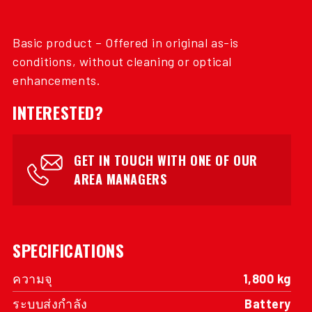
Basic product – Offered in original as-is
conditions, without cleaning or optical
enhancements.
INTERESTED?
GET IN TOUCH WITH ONE OF OUR
AREA MANAGERS
SPECIFICATIONS
ความจุ
1,800 kg
ระบบส่งกำลัง
Battery