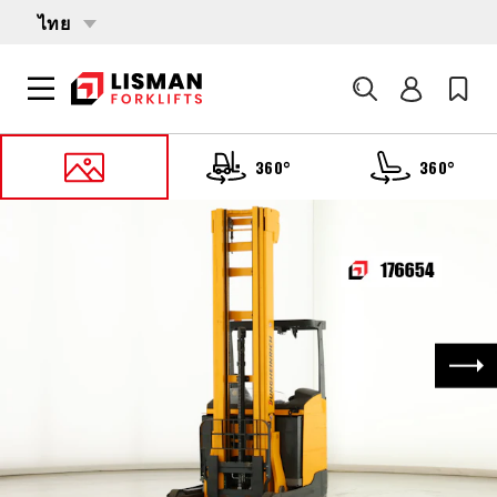
ไทย
ค้นหา
360°
360°
หน้าหลัก
PRODUCTS
รถยก
176654 JUNGHEINRICH ETV-216
ถัด