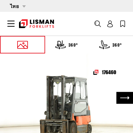
ไทย
ค้นหา
360°
360°
หน้าหลัก
PRODUCTS
รถบรรทุกโฟล์คลิฟต์
176460 TOYOTA 7-FBMF-25
ถัด