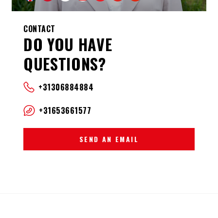
CONTACT
DO YOU HAVE
QUESTIONS?
+31306884884
+31653661577
SEND AN EMAIL