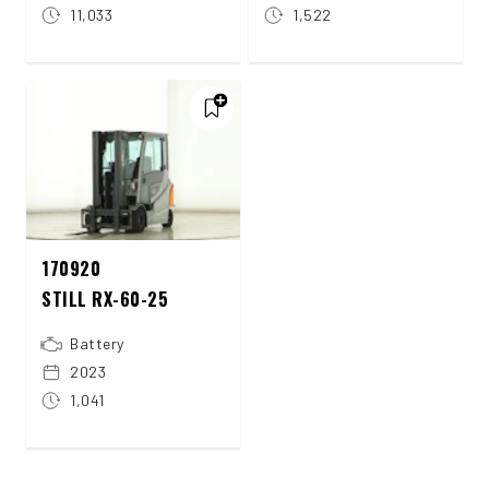
11,033
1,522
170920
STILL RX-60-25
Battery
2023
1,041