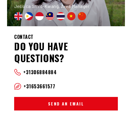
Jessica Smid-Kwang, Area Manager
CONTACT
DO YOU HAVE
QUESTIONS?
+31306884884
+31653661577
SEND AN EMAIL