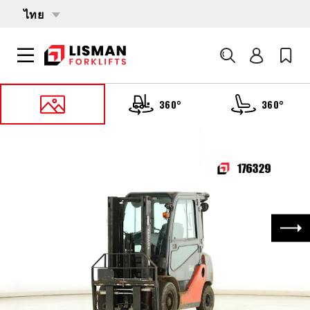
ไทย
ค้นหา
360°
360°
หน้าหลัก
PRODUCTS
รถบรรทุกโฟล์คลิฟต์
176329 TOYOTA 02-8-FDF-25
ถัด