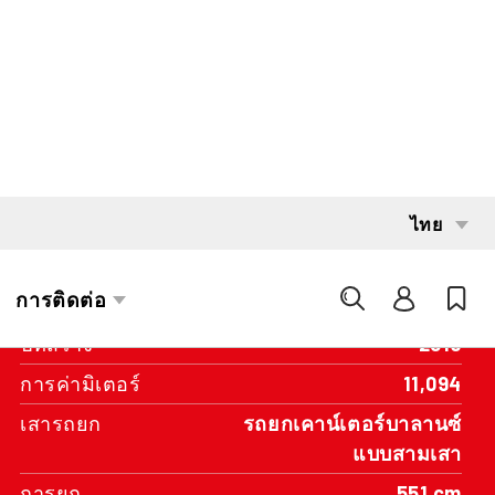
INTERESTED?
GET IN TOUCH WITH ONE OF OUR
AREA MANAGERS
SPECIFICATIONS
ความจุ
1,000 kg
ระบบส่งกำลัง
Battery
ปีที่สร้าง
2019
การค่ามิเตอร์
11,094
เสารถยก
รถยกเคาน์เตอร์บาลานซ์
แบบสามเสา
การยก
551 cm