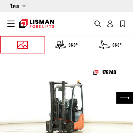
ไทย
ค้นหา
360°
360°
หน้าหลัก
PRODUCTS
รถบรรทุกโฟล์คลิฟต์
176243 TOYOTA 8-FBE-15-T
ถัด