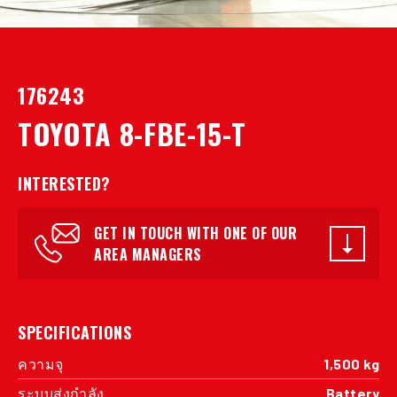
176243
TOYOTA 8-FBE-15-T
INTERESTED?
GET IN TOUCH WITH ONE OF OUR
AREA MANAGERS
SPECIFICATIONS
ความจุ
1,500 kg
ระบบส่งกำลัง
Battery