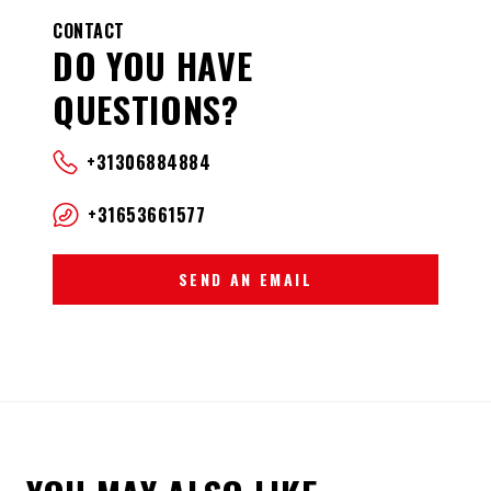
CONTACT
DO YOU HAVE
QUESTIONS?
+31306884884
+31653661577
SEND AN EMAIL