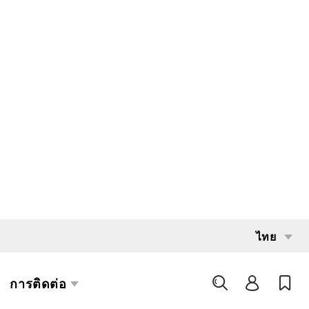
INTERESTED?
GET IN TOUCH WITH ONE OF OUR
AREA MANAGERS
SPECIFICATIONS
ความจุ
1,600 kg
ระบบส่งกำลัง
Battery
ปีที่สร้าง
2019
การค่ามิเตอร์
9,747
เสารถยก
รถยกเคาน์เตอร์บาลานซ์