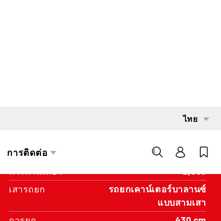
INTERESTED?
GET IN TOUCH WITH ONE OF OUR
AREA MANAGERS
SPECIFICATIONS
ความจุ
2,000 kg
ระบบส่งกำลัง
Battery
ปีที่สร้าง
2016
การค่ามิเตอร์
2,998
เสารถยก
รถยกเคาน์เตอร์บาลานซ์
แบบสามเสา
การยก
430 cm