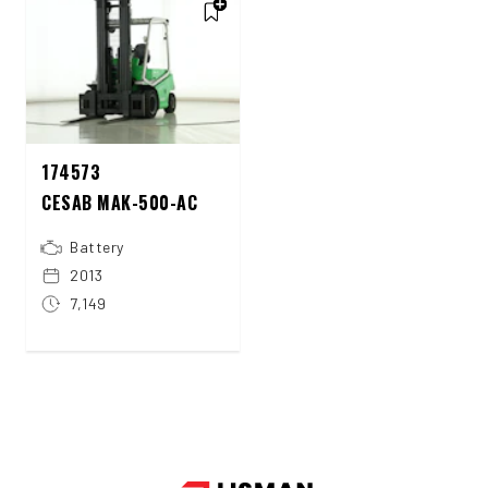
174573
CESAB MAK-500-AC
Battery
2013
7,149