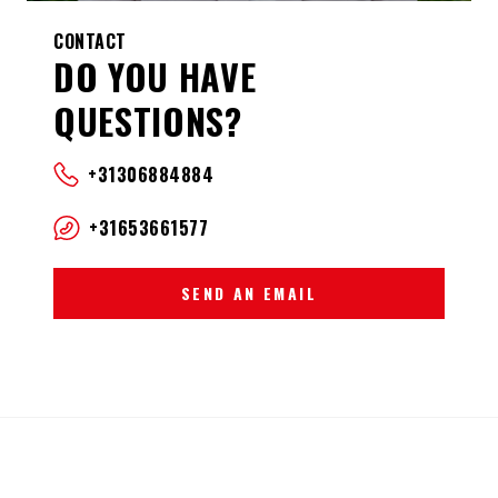
CONTACT
DO YOU HAVE
QUESTIONS?
+31306884884
+31653661577
SEND AN EMAIL