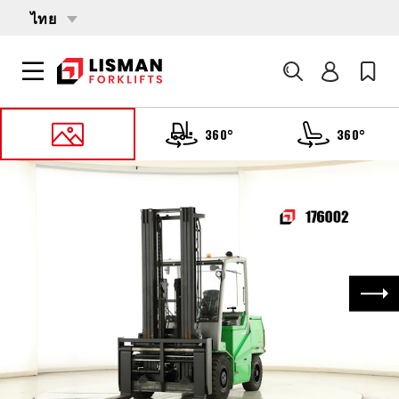
ไทย
ค้นหา
360°
360°
หน้าหลัก
PRODUCTS
รถบรรทุกโฟล์คลิฟต์
176002 CESAB B-860
ถัด