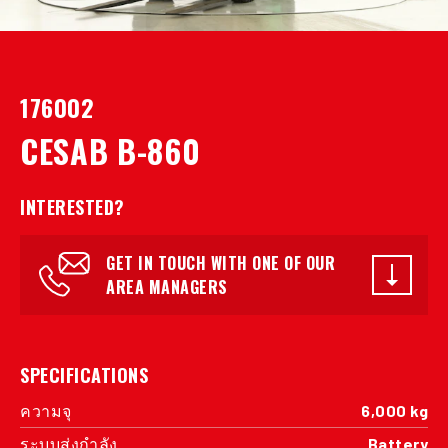
176002
CESAB B-860
INTERESTED?
GET IN TOUCH WITH ONE OF OUR
AREA MANAGERS
SPECIFICATIONS
ความจุ
6,000 kg
ระบบส่งกำลัง
Battery