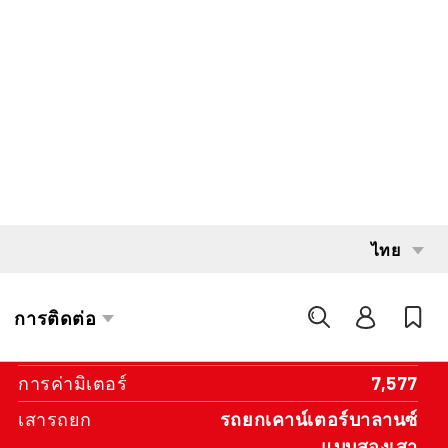
INTERESTED?
GET IN TOUCH WITH ONE OF OUR
AREA MANAGERS
SPECIFICATIONS
ความจุ
2,500 kg
ระบบส่งกำลัง
LP Fuel
เครื่องยนต์
Automatic
ปีที่สร้าง
2018
การค่ามิเตอร์
7,577
เสารถยก
รถยกเคาน์เตอร์บาลานซ์
แบบสองเสา