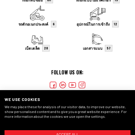
รถตักอเนกประสงค์
อุปกรณ์ในการเข้าถึง
6
12
เบ็ดเตล็ด
เอกสารแนบ
28
57
FOLLOW US ON:
WE USE COOKIES
We may place these for analysis of our visitor data, to improve our website,
show personalised content and to give you a great website experience. For
more information about the cookies we use open the settings.
COOKIES
PRIVACY STATEMENT
GENERAL CONDITIONS
ACCEPT ALL