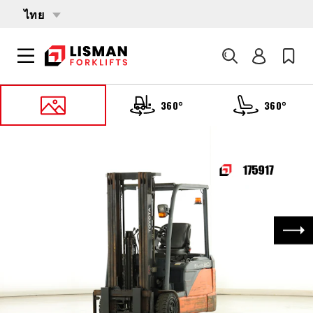
ไทย
ค้นหา
360°
360°
หน้าหลัก
PRODUCTS
รถบรรทุกโฟล์คลิฟต์
175917 TOYOTA 8-FBE-20
ถัด