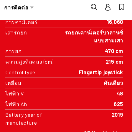
ปีที่สร้าง
2019
การค่ามิเตอร์
16,060
เสารถยก
รถยกเคาน์เตอร์บาลานซ์
แบบสามเสา
การยก
470 cm
ความสูงที่ลดลง (cm)
215 cm
Control type
Fingertip joystick
เหยียบ
คันเดียว
ไฟฟ้า V
48
ไฟฟ้า Ah
625
Battery year of
2019
manufacture
Tyre type front
SE Non Marking