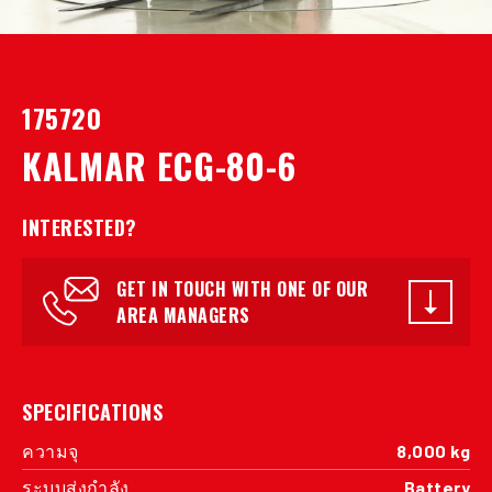
175720
KALMAR ECG-80-6
INTERESTED?
GET IN TOUCH WITH ONE OF OUR
AREA MANAGERS
SPECIFICATIONS
ความจุ
8,000 kg
ระบบส่งกำลัง
Battery