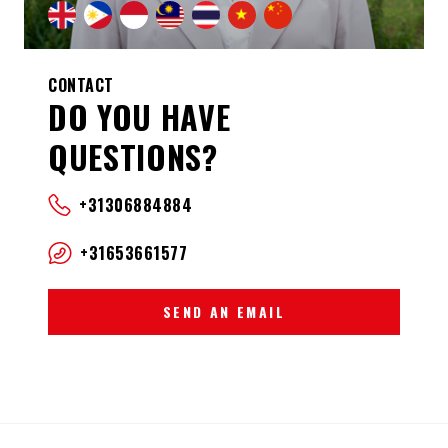
CONTACT
DO YOU HAVE
QUESTIONS?
+31306884884
+31653661577
SEND AN EMAIL