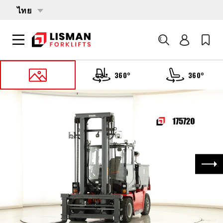
ไทย
ค้นหา
360°
360°
หน้าหลัก
PRODUCTS
รถบรรทุกโฟล์คลิฟต์
175720 KALMAR ECG-80-6
ถัด