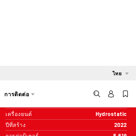
INTERESTED?
GET IN TOUCH WITH ONE OF OUR
AREA MANAGERS
SPECIFICATIONS
ความจุ
3,000 kg
ระบบส่งกำลัง
Diesel
เครื่องยนต์
Hydrostatic
ปีที่สร้าง
2022
การค่ามิเตอร์
5,619