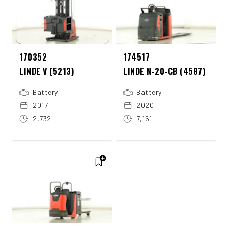
170352
174517
LINDE V (5213)
LINDE N-20-CB (4587)
Battery
Battery
2017
2020
2,732
7,161