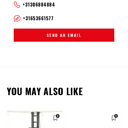
+31306884884
+31653661577
SEND AN EMAIL
YOU MAY ALSO LIKE