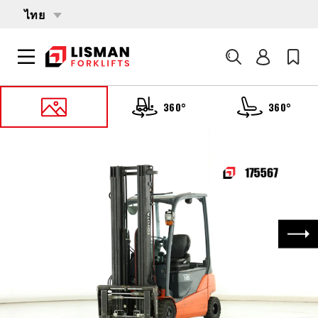
ไทย
ค้นหา
360°
360°
หน้าหลัก
PRODUCTS
รถบรรทุกโฟล์คลิฟต์
175567 TOYOTA 8-FBMT-18
ถัด