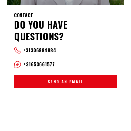
CONTACT
DO YOU HAVE
QUESTIONS?
+31306884884
+31653661577
SEND AN EMAIL