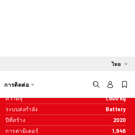
INTERESTED?
GET IN TOUCH WITH ONE OF OUR
AREA MANAGERS
SPECIFICATIONS
ความจุ
1,600 kg
ระบบส่งกำลัง
Battery
ปีที่สร้าง
2020
การค่ามิเตอร์
1,946
เสารถยก
รถยกเคาน์เตอร์บาลานซ์