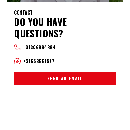
CONTACT
DO YOU HAVE
QUESTIONS?
+31306884884
+31653661577
SEND AN EMAIL