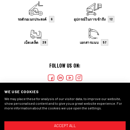
รถตักอเนกประสงค์
อุปกรณ์ในการเข้าถึง
6
12
เบ็ดเตล็ด
เอกสารแนบ
28
57
FOLLOW US ON:
WE USE COOKIES
We may place these for analysis of our visitor data, to improve our website,
show personalised content and to give you a great website experience. For
more information about the cookies we use open the settings.
COOKIES
PRIVACY STATEMENT
GENERAL CONDITIONS
ACCEPT ALL