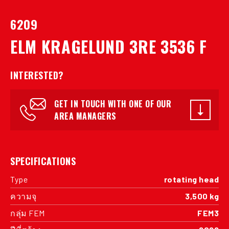
6209
ELM KRAGELUND 3RE 3536 F
INTERESTED?
GET IN TOUCH WITH ONE OF OUR
AREA MANAGERS
SPECIFICATIONS
Type
rotating head
ความจุ
3,500 kg
กลุ่ม FEM
FEM3