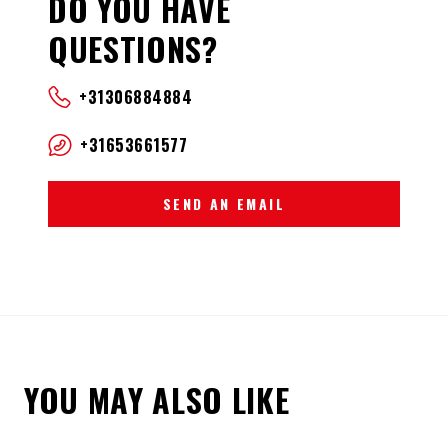
DO YOU HAVE
QUESTIONS?
+31306884884
+31653661577
SEND AN EMAIL
YOU MAY ALSO LIKE