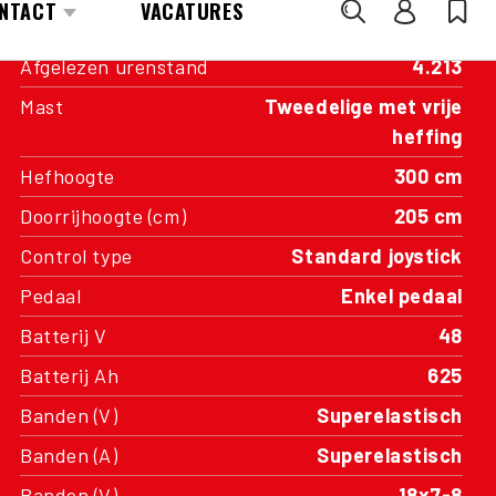
Bouwjaar
2005
Afgelezen urenstand
4.213
Mast
Tweedelige met vrije
heffing
Hefhoogte
300 cm
Doorrijhoogte (cm)
205 cm
Control type
Standard joystick
Pedaal
Enkel pedaal
Batterij V
48
Batterij Ah
625
Banden (V)
Superelastisch
Banden (A)
Superelastisch
Banden (V)
18x7-8