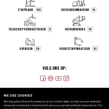
STAPELAAR
HOOGBOUWMACHINE
125
15
TELESCOOP VORKHEFTRUCK
HOOGWERKERS
6
10
OVERIGEN
VOORZETAPPARATUUR
28
57
VOLG ONS OP:
WE USE COOKIES
We may place these for analysis of our visitor data, to improve our website,
show personalised content and to give you a great website experience. For