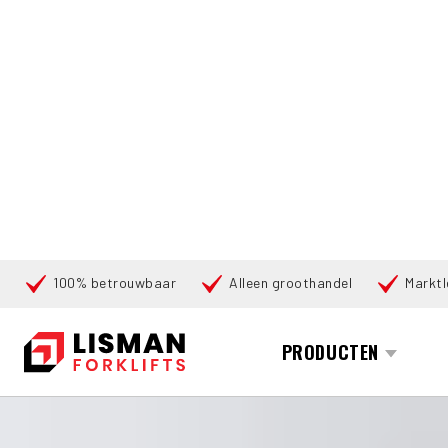
100% betrouwbaar
Alleen groothandel
Marktl
Zoeken
PRODUCTEN
HOME
PRODUCTEN
VOORZETAPPARATUUR
6337 KAUP 2