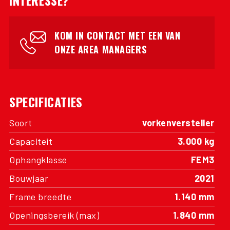
INTERESSE?
KOM IN CONTACT MET EEN VAN
ONZE AREA MANAGERS
SPECIFICATIES
Soort
vorkenversteller
Capaciteit
3.000 kg
Ophangklasse
FEM3
Bouwjaar
2021
Frame breedte
1.140 mm
Openingsbereik (max)
1.840 mm