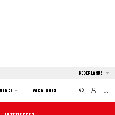
NEDERLANDS
NTACT
VACATURES
ZOEKEN
6337
KAUP 2.5T411ZA
VRAAG OFFERTE AAN