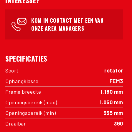
INTERESSE?
KOM IN CONTACT MET EEN VAN
ONZE AREA MANAGERS
SPECIFICATIES
Soort
rotator
Ophangklasse
FEM3
Frame breedte
1.160 mm
Openingsbereik (max)
1.050 mm
Openingsbereik (min)
335 mm
Draaibar
360