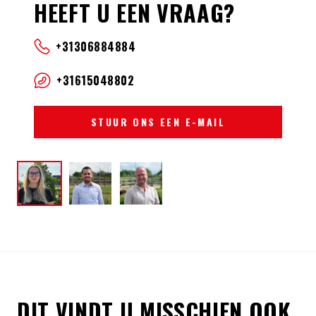
HEEFT U EEN VRAAG?
+31306884884
+31615048802
STUUR ONS EEN E-MAIL
DIT VINDT U MISSCHIEN OOK