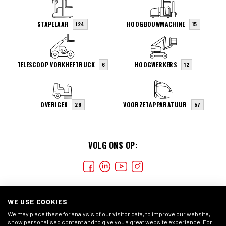
STAPELAAR
HOOGBOUWMACHINE
124
15
TELESCOOP VORKHEFTRUCK
HOOGWERKERS
6
12
OVERIGEN
VOORZETAPPARATUUR
28
57
VOLG ONS OP:
WE USE COOKIES
We may place these for analysis of our visitor data, to improve our website,
show personalised content and to give you a great website experience. For