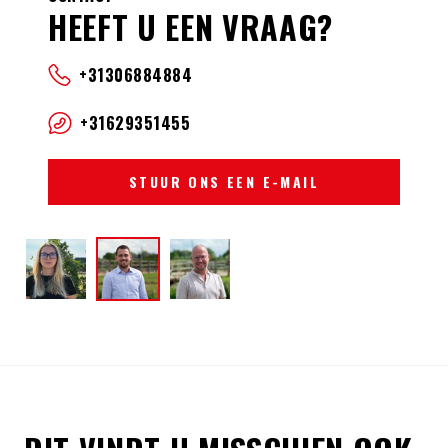
HEEFT U EEN VRAAG?
+31306884884
+31629351455
STUUR ONS EEN E-MAIL