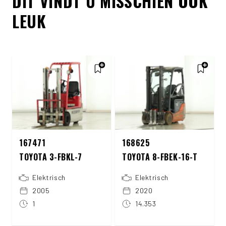
DIT VINDT U MISSCHIEN OOK
LEUK
167471
168625
TOYOTA 3-FBKL-7
TOYOTA 8-FBEK-16-T
Elektrisch
Elektrisch
2005
2020
1
14.353