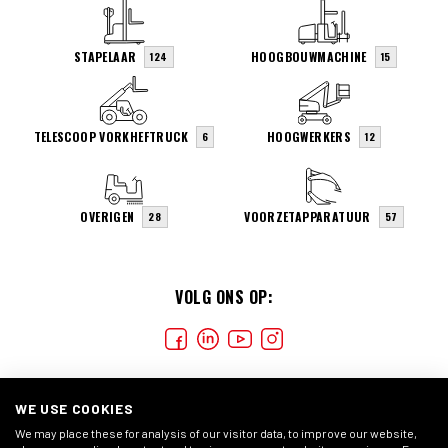
STAPELAAR
HOOGBOUWMACHINE
124
15
TELESCOOP VORKHEFTRUCK
HOOGWERKERS
6
12
OVERIGEN
VOORZETAPPARATUUR
28
57
VOLG ONS OP:
WE USE COOKIES
We may place these for analysis of our visitor data, to improve our website,