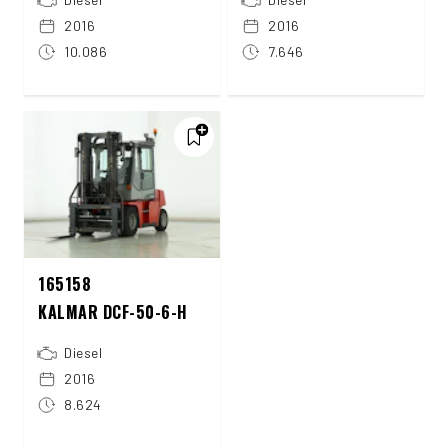
2016
2016
10.086
7.646
165158
KALMAR DCF-50-6-H
Diesel
2016
8.624