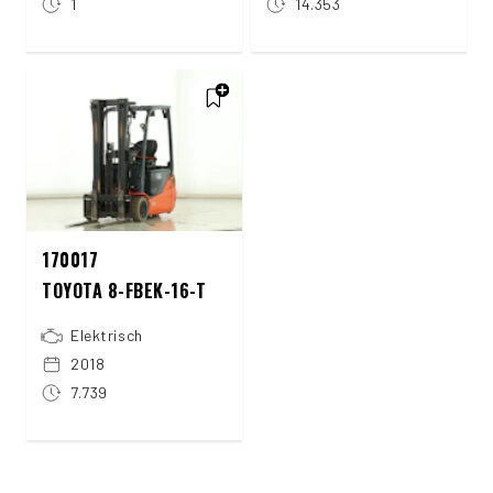
1
14.353
170017
TOYOTA 8-FBEK-16-T
Elektrisch
2018
7.739