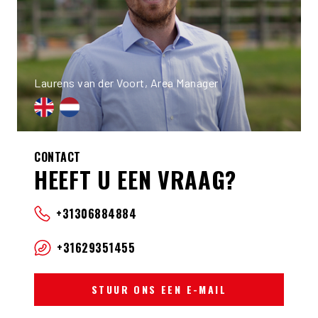
Laurens van der Voort, Area Manager
CONTACT
HEEFT U EEN VRAAG?
+31306884884
+31629351455
STUUR ONS EEN E-MAIL